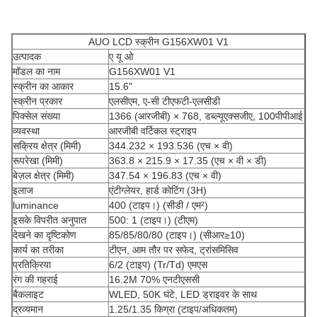
AUO LCD स्क्रीन G156XW01 V1
उत्पादक
ए यू ओ
मॉडल का नाम
G156XW01 V1
स्क्रीन का आकार
15.6"
स्क्रीन प्रकार
एलसीएम, ए-सी टीएफटी-एलसीडी
पिक्सेल संख्या
1366 (आरजीबी) × 768, डब्ल्यूएक्सजीए, 100पीपीआई
व्यवस्था
आरजीबी वर्टिकल स्ट्राइप
सक्रिय क्षेत्र (मिमी)
344.232 × 193.536 (एच × वी)
रूपरेखा (मिमी)
363.8 × 215.9 × 17.35 (एच × वी × डी)
बेज़ल क्षेत्र (मिमी)
347.54 × 196.83 (एच × वी)
इलाज
एंटीग्लेयर, हार्ड कोटिंग (3H)
luminance
400 (टाइप।) (सीडी / एम²)
इसके विपरीत अनुपात
500: 1 (टाइप।) (टीएम)
देखने का दृष्टिकोण
85/85/80/80 (टाइप।) (सीआर≥10)
कार्य का तरीका
टीएन, आम तौर पर सफेद, ट्रांसमिसिव
प्रतिक्रिया
6/2 (टाइप) (Tr/Td) एमएस
रंग की गहराई
16.2M 70% एनटीएससी
बैकलाइट
WLED, 50K घंटे, LED ड्राइवर के साथ
द्रव्यमान
1.25/1.35 किग्रा (टाइप/अधिकतम)