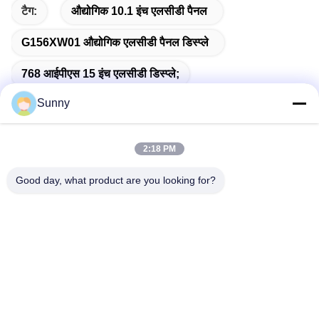
टैग:
औद्योगिक 10.1 इंच एलसीडी पैनल
G156XW01 औद्योगिक एलसीडी पैनल डिस्प्ले
768 आईपीएस 15 इंच एलसीडी डिस्प्ले;
Sunny
2:18 PM
त्वरित संपर्क
Good day, what product are you looking for?
पता
बिल्डिंग ए, वर्सिनो बिल्डिंग, लॉन्गहुआ न्यू डिस्ट्रिक्ट, शेन्ज़ेन
टेलीफोन
0086-18575563918
ईमेल
info@yongs-hk.com