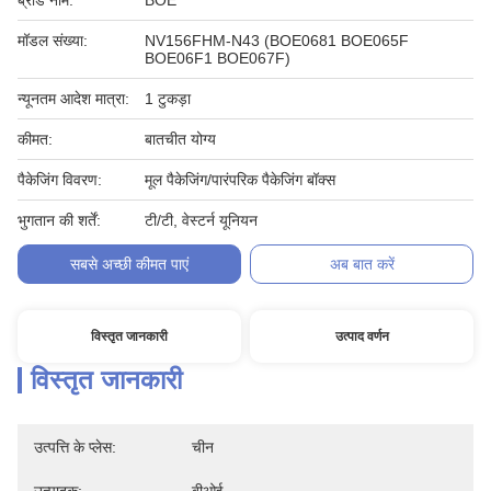
ब्रांड नाम:
BOE
मॉडल संख्या:
NV156FHM-N43 (BOE0681 BOE065F
BOE06F1 BOE067F)
न्यूनतम आदेश मात्रा:
1 टुकड़ा
कीमत:
बातचीत योग्य
पैकेजिंग विवरण:
मूल पैकेजिंग/पारंपरिक पैकेजिंग बॉक्स
भुगतान की शर्तें:
टी/टी, वेस्टर्न यूनियन
सबसे अच्छी कीमत पाएं
अब बात करें
विस्तृत जानकारी
उत्पाद वर्णन
विस्तृत जानकारी
उत्पत्ति के प्लेस:
चीन