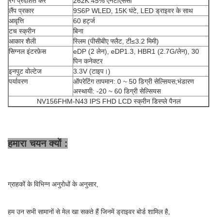
रंग प्रदर्शित करें
262K 45% एनटीएससी
लैंप प्रकार
9S6P WLED, 15K घंटे, LED ड्राइवर के साथ
आवृत्ति
60 हर्ट्ज
टच स्क्रीन
बिना
आकार शैली
स्लिम (पीसीबीए फ्लैट, टी≤3.2 मिमी)
सिग्नल इंटरफ़ेस
eDP (2 लेन), eDP1.3, HBR1 (2.7G/लेन), 30
पिन कनेक्टर
इनपुट वोल्टेज
3.3V (टाइप।)
पर्यावरण
ऑपरेटिंग तापमान: 0 ~ 50 डिग्री सेल्सियस;भंडारण
अस्थायी: -20 ~ 60 डिग्री सेल्सियस
NV156FHM-N43 IPS FHD LCD स्क्रीन डिस्प्ले पैनल
हमारा चयन क्यों :
ग्राहकों के विभिन्न अनुरोधों के अनुसार,
हम उन सभी सामानों से मेल खा सकते हैं जिनमें ड्राइवर बोर्ड शामिल है,