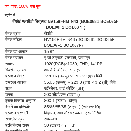
एक ग्रेड, 100% नया मूल
स्टॉक में
बीओई
एलसीडी चित्रपट
NV156FHM-N43 (BOE0681 BOE065F
BOE06F1 BOE067F)
पैनल ब्रांड
बीओई
पैनल मॉडल
NV156FHM-N43 (BOE0681 BOE065F
BOE06F1 BOE067F)
पैनल का आकार
15.6"
पैनल प्रकार
ए-सी टीएफटी-एलसीडी, एलसीएम
संकल्प
1920(RGB)×1080, FHD, 141PPI
पिक्सेल प्रारूप
आरजीबी वर्टिकल स्ट्राइप
प्रदर्शन क्षेत्र
344.16 (डब्ल्यू) × 193.59 (एच) मिमी
रूपरेखा आकार
359.5 (डब्ल्यू) × 223.8 (एच) × 3.2 (डी) मिमी
सतह
एंटीग्लेयर, हार्ड कोटिंग (3H)
चमक
300 सीडी/एम² (टाइप।)
इसके विपरीत अनुपात
800:1 (टाइप) (टीएम)
देखने का दृष्टिकोण
85/85/85/85 (टाइप।) (सीआर≥10)
प्रदर्शन प्रणाली
विज्ञापन, आम तौर पर काला, ट्रांसमिसिव
सर्वश्रेष्ठ दृश्य
समरूपता
प्रतिक्रिया समय
30 (टाइप) (Tr+Td)