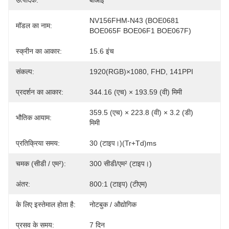
उत्पादक:
बीओई
NV156FHM-N43 (BOE0681 
मॉडल का नाम:
BOE065F BOE06F1 BOE067F)
स्क्रीन का आकार:
15.6 इंच
संकल्प:
1920(RGB)×1080, FHD, 141PPI
प्रदर्शन का आकार:
344.16 (एच) × 193.59 (वी) मिमी
359.5 (एच) × 223.8 (वी) × 3.2 (डी) 
भौतिक आयाम:
मिमी
प्रतिक्रिया समय:
30 (टाइप।)(Tr+Td)ms
चमक (सीडी / एम²):
300 सीडी/एम² (टाइप।)
अंतर:
800:1 (टाइप) (टीएम)
के लिए इस्तेमाल होता है:
नोटबुक / औद्योगिक
प्रसव के समय:
7 दिन