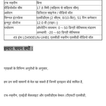
टच स्क्रीन
बिना
वीडियोवॉल सीम
17.8 मिमी (सक्रिय से सक्रिय सीम)
आवेदन
डिजिटल साइनेज / वीडियो वॉल
सिग्नल इंटरफ़ेस
एलवीडीएस (2 सीएच, 8/10-बिट), 51 पिन कनेक्टर
इनपुट वोल्टेज
12.0 वी (टाइप।)
पर्यावरण
ऑपरेटिंग तापमान: 0 ~ 50 डिग्री सेल्सियस;भंडारण
अस्थायी: -20 ~ 60 डिग्री सेल्सियस
49 इंच LD490EUN-UHB1 एलसीडी स्क्रीन एलसीडी वीडियो वॉल
हमारा चयन क्यों :
ग्राहकों के विभिन्न अनुरोधों के अनुसार,
हम उन सभी सामानों से मेल खा सकते हैं जिनमें ड्राइवर बोर्ड शामिल है,
टच-स्क्रीन, एलईडी बैकलाइट और एलवीडीएस केबल।टीएफटी एलसीडी,