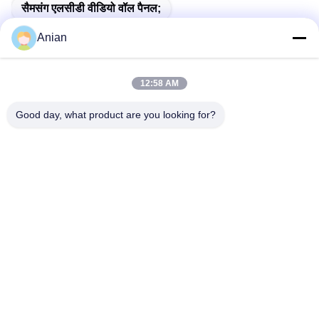
सैमसंग एलसीडी वीडियो वॉल पैनल;
Anian
12:58 AM
त्वरित संपर्क
Good day, what product are you looking for?
पता
बिल्डिंग ए, वर्सिनो बिल्डिंग, लॉन्गहुआ न्यू डिस्ट्रिक्ट, शेन्ज़ेन
टेलीफोन
0086-18575563918
ईमेल
info@yongs-hk.com