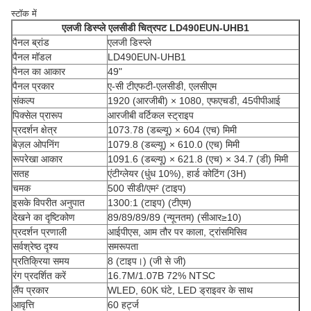
स्टॉक में
एलजी डिस्प्ले
एलसीडी चित्रपट
LD490EUN-UHB1
पैनल ब्रांड
एलजी डिस्प्ले
पैनल मॉडल
LD490EUN-UHB1
पैनल का आकार
49"
पैनल प्रकार
ए-सी टीएफटी-एलसीडी, एलसीएम
संकल्प
1920 (आरजीबी) × 1080, एफएचडी, 45पीपीआई
पिक्सेल प्रारूप
आरजीबी वर्टिकल स्ट्राइप
प्रदर्शन क्षेत्र
1073.78 (डब्ल्यू) × 604 (एच) मिमी
बेज़ल ओपनिंग
1079.8 (डब्ल्यू) × 610.0 (एच) मिमी
रूपरेखा आकार
1091.6 (डब्ल्यू) × 621.8 (एच) × 34.7 (डी) मिमी
सतह
एंटीग्लेयर (धुंध 10%), हार्ड कोटिंग (3H)
चमक
500 सीडी/एम² (टाइप)
इसके विपरीत अनुपात
1300:1 (टाइप) (टीएम)
देखने का दृष्टिकोण
89/89/89/89 (न्यूनतम) (सीआर≥10)
प्रदर्शन प्रणाली
आईपीएस, आम तौर पर काला, ट्रांसमिसिव
सर्वश्रेष्ठ दृश्य
समरूपता
प्रतिक्रिया समय
8 (टाइप।) (जी से जी)
रंग प्रदर्शित करें
16.7M/1.07B 72% NTSC
लैंप प्रकार
WLED, 60K घंटे, LED ड्राइवर के साथ
आवृत्ति
60 हर्ट्ज