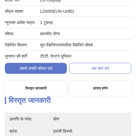
ब्रांड नाम:
LG Display
मॉडल संख्या:
LD490EUN-UHB1
न्यूनतम आदेश मात्रा:
1 टुकड़ा
कीमत:
बातचीत योग्य
पैकेजिंग विवरण:
मूल पैकेजिंग/पारंपरिक पैकेजिंग बॉक्स
भुगतान की शर्तें:
टी/टी, वेस्टर्न यूनियन
सबसे अच्छी कीमत पाएं
अब बात करें
विस्तृत जानकारी
उत्पाद वर्णन
विस्तृत जानकारी
उत्पत्ति के प्लेस:
चीन
ब्रांड:
एलजी डिस्प्ले