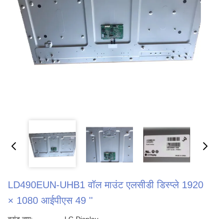
LD490EUN-UHB1 वॉल माउंट एलसीडी डिस्प्ले 1920
× 1080 आईपीएस 49 ''