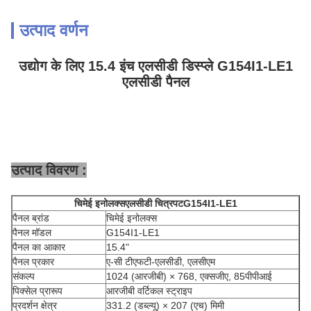
उत्पाद वर्णन
उद्योग के लिए 15.4 इंच एलसीडी डिस्प्ले G154I1-LE1
एलसीडी पैनल
उत्पाद विवरण :
चिमेई इनोलक्स
एलसीडी चित्रपट
G154I1-LE1
पैनल ब्रांड
चिमेई इनोलक्स
पैनल मॉडल
G154I1-LE1
पैनल का आकार
15.4"
पैनल प्रकार
ए-सी टीएफटी-एलसीडी, एलसीएम
संकल्प
1024 (आरजीबी) × 768, एक्सजीए, 85पीपीआई
पिक्सेल प्रारूप
आरजीबी वर्टिकल स्ट्राइप
प्रदर्शन क्षेत्र
331.2 (डब्ल्यू) × 207 (एच) मिमी