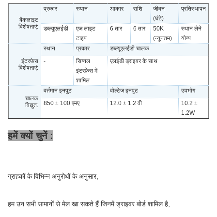
प्रकार
स्थान
आकार
राशि
जीवन
प्रतिस्थापन
(घंटे)
बैकलाइट
विशेषताएं:
डब्ल्यूएलईडी
एज लाइट
6 तार
6 तार
50K
स्थान लेने
टाइप
(न्यूनतम)
योग्य
स्थान
प्रकार
डब्ल्यूएलईडी चालक
इंटरफ़ेस
-
सिग्नल
एलईडी ड्राइवर के साथ
विशेषताएं:
इंटरफ़ेस में
शामिल
वर्तमान इनपुट
वोल्टेज इनपुट
उपभोग
चालक
850 ± 100 एमए
12.0 ± 1.2 वी
10.2 ±
विद्युत:
1.2W
हमें क्यों चुनें :
ग्राहकों के विभिन्न अनुरोधों के अनुसार,
हम उन सभी सामानों से मेल खा सकते हैं जिनमें ड्राइवर बोर्ड शामिल है,