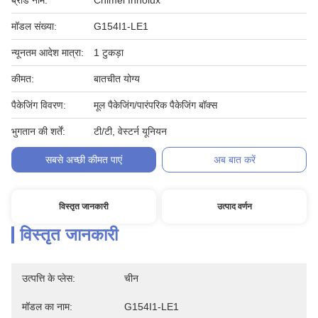
ब्रांड नाम:
Chimei Innolux
मॉडल संख्या:
G154I1-LE1
न्यूनतम आदेश मात्रा:
1 टुकड़ा
कीमत:
बातचीत योग्य
पैकेजिंग विवरण:
मूल पैकेजिंग/पारंपरिक पैकेजिंग बॉक्स
भुगतान की शर्तें:
टी/टी, वेस्टर्न यूनियन
सबसे अच्छी कीमत पाएं
अब बात करें
विस्तृत जानकारी
उत्पाद वर्णन
विस्तृत जानकारी
उत्पत्ति के प्लेस:
चीन
मॉडल का नाम:
G154I1-LE1