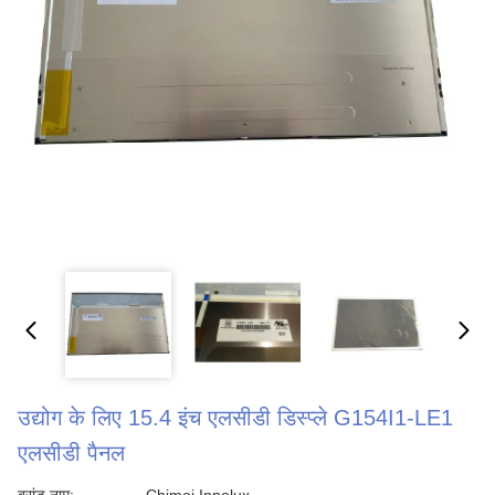
उद्योग के लिए 15.4 इंच एलसीडी डिस्प्ले G154I1-LE1
एलसीडी पैनल