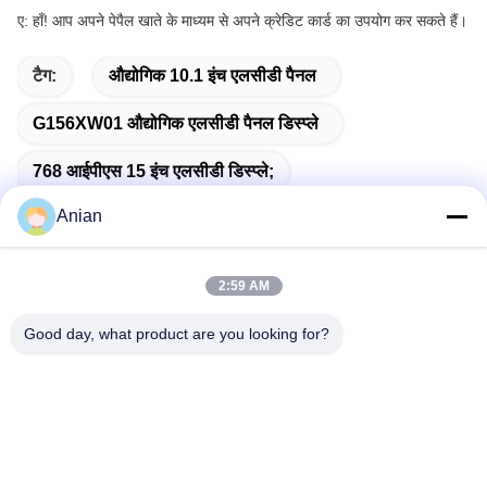
ए: हाँ! आप अपने पेपैल खाते के माध्यम से अपने क्रेडिट कार्ड का उपयोग कर सकते हैं।
टैग:
औद्योगिक 10.1 इंच एलसीडी पैनल
G156XW01 औद्योगिक एलसीडी पैनल डिस्प्ले
768 आईपीएस 15 इंच एलसीडी डिस्प्ले;
Anian
2:59 AM
त्वरित संपर्क
Good day, what product are you looking for?
पता
बिल्डिंग ए, वर्सिनो बिल्डिंग, लॉन्गहुआ न्यू डिस्ट्रिक्ट, शेन्ज़ेन
टेलीफोन
0086-18575563918