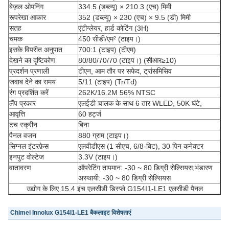
बेज़ल ओपनिंग
334.5 (डब्ल्यू) × 210.3 (एच) मिमी
रूपरेखा आकार
352 (डब्ल्यू) × 230 (एच) × 9.5 (डी) मिमी
सतह
एंटीग्लेयर, हार्ड कोटिंग (3H)
चमक
450 सीडी/एम² (टाइप।)
इसके विपरीत अनुपात
700:1 (टाइप) (टीएम)
देखने का दृष्टिकोण
80/80/70/70 (टाइप।) (सीआर≥10)
प्रदर्शन प्रणाली
टीएन, आम तौर पर सफेद, ट्रांसमिसिव
जवाब देने का समय
5/11 (टाइप) (Tr/Td)
रंग प्रदर्शित करें
262K/16.2M 56% NTSC
लैंप प्रकार
एलईडी चालक के साथ 6 तार WLED, 50K घंटे,
आवृत्ति
60 हर्ट्ज
टच स्क्रीन
बिना
पैनल वजन
880 ग्राम (टाइप।)
सिग्नल इंटरफ़ेस
एलवीडीएस (1 सीएच, 6/8-बिट), 30 पिन कनेक्टर
इनपुट वोल्टेज
3.3V (टाइप।)
वातावरण
ऑपरेटिंग तापमान: -30 ~ 80 डिग्री सेल्सियस;भंडारण
अस्थायी: -30 ~ 80 डिग्री सेल्सियस
उद्योग के लिए 15.4 इंच एलसीडी डिस्प्ले G154I1-LE1 एलसीडी पैनल
Chimei Innolux G154I1-LE1 बैकलाइट विशेषताएं