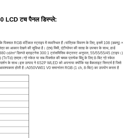
LCD टच पैनल डिस्प्ले:
क्सल RGB वर्टिकल स्ट्राइप में व्यवस्थित हैं।यांत्रिक विवरण के लिए, इसमें 108 (डब्ल्यू) ×
षेत्र का आकार देखने की सुविधा है। (एच) मिमी, एंटीग्लेयर की सतह के उपचार के साथ, हार्ड
380 cd/m² डिस्प्ले ब्राइटनेस 300:1 ट्रांसमिसिव कंट्रास्ट अनुपात, 55/55/55/45 (टाइप।)
Tr/Td) एमएस।ग्रे स्केल या सब-पिक्सेल की चमक प्रत्येक बिंदु के लिए 8-बिट ग्रे स्केल
े प्रदर्शन के साथ।इस उत्पाद ने 6S2P WLED को अपनाया क्योंकि यह बैकलाइट सिस्टर्म है जिसे
रिक्त आवश्यकता होती है।A050VW01 V0 समानांतर RGB (1 ch, 8-बिट) का उपयोग करता है