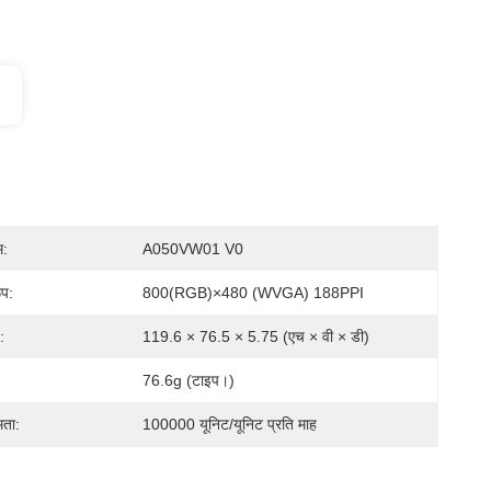
म:
A050VW01 V0
ूप:
800(RGB)×480 (WVGA) 188PPI
:
119.6 × 76.5 × 5.75 (एच × वी × डी)
76.6g (टाइप।)
मता:
100000 यूनिट/यूनिट प्रति माह