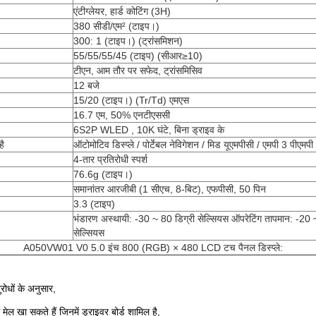
एंटीग्लेयर, हार्ड कोटिंग (3H)
380 सीडी/एम² (टाइप।)
300: 1 (टाइप।) (ट्रांसमिशन)
55/55/55/45 (टाइप) (सीआर≥10)
टीएन, आम तौर पर सफेद, ट्रांसमिसिव
12 बजे
15/20 (टाइप।) (Tr/Td) एमएस
16.7 एम, 50% एनटीएससी
6S2P WLED , 10K घंटे, बिना ड्राइव के
है
ऑटोमोटिव डिस्प्ले / पोर्टेबल नेविगेशन / मिड यूएमपीसी / एमपी 3 पीएमपी /
4-तार प्रतिरोधी स्पर्श
76.6g (टाइप।)
समानांतर आरजीबी (1 सीएच, 8-बिट), एफपीसी, 50 पिन
3.3 (टाइप)
भंडारण अस्थायी: -30 ~ 80 डिग्री सेल्सियस ऑपरेटिंग तापमान: -20 
सेल्सियस
A050VW01 V0 5.0 इंच 800 (RGB) × 480 LCD टच पैनल डिस्प्ले:
ुरोधों के अनुसार,
मेल खा सकते हैं जिनमें ड्राइवर बोर्ड शामिल है,