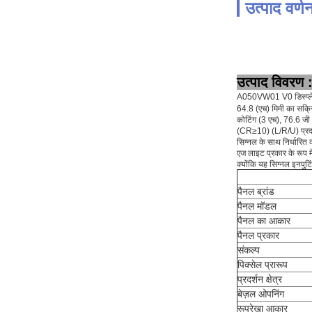
उत्पाद वर्ण
उत्पाद विवरण 
A050VW01 V0 डिस्प्ले 
64.8 (एच) मिमी का सक्रिय
कोटिंग (3 एच), 76.6 जी
(CR≥10) (L/R/U) प्रदान 
सिग्नल के साथ निर्धारित
एज लाइट प्रकार के रूप
क्योंकि यह सिग्नल इनपुट
पैनल ब्रांड
पैनल मॉडल
पैनल का आकार
पैनल प्रकार
संकल्प
पिक्सेल प्रारूप
प्रदर्शन क्षेत्र
बेज़ल ओपनिंग
रूपरेखा आकार