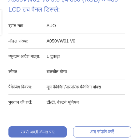
LCD टच पैनल डिस्प्ले:
ब्रांड नाम:
AUO
मॉडल संख्या:
A050VW01 V0
न्यूनतम आदेश मात्रा:
1 टुकड़ा
कीमत:
बातचीत योग्य
पैकेजिंग विवरण:
मूल पैकेजिंग/पारंपरिक पैकेजिंग बॉक्स
भुगतान की शर्तें:
टी/टी, वेस्टर्न यूनियन
अब संपर्क करें
सबसे अच्छी कीमत पाएं