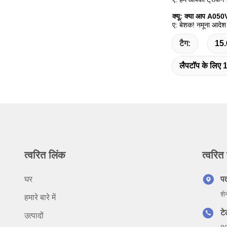
क्यू:
क्या आप A050VW
ए: बेशक! नमूना आदेश 
टैग:
15.
लैपटॉप के लिए 1
त्वरित लिंक
त्वरित 
घर
प
शे
हमारे बारे में
ट
उत्पादों