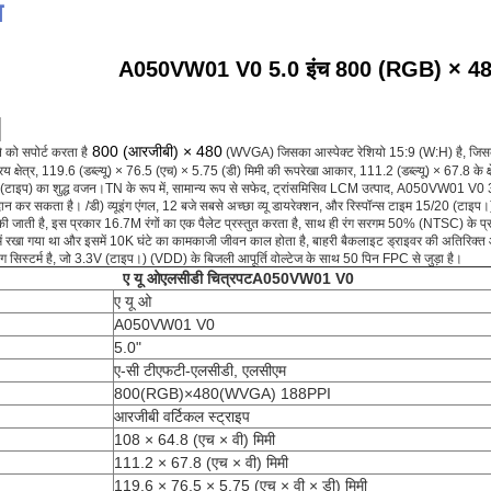
न
A050VW01 V0 5.0 इंच 800 (RGB) × 480 
:
800 (आरजीबी) × 480
को सपोर्ट करता है
(WVGA) जिसका आस्पेक्ट रेशियो 15:9 (W:H) है, जिसके पि
 क्षेत्र, 119.6 (डब्ल्यू) × 76.5 (एच) × 5.75 (डी) मिमी की रूपरेखा आकार, 111.2 (डब्ल्यू) × 67.8 के क्
 (टाइप) का शुद्ध वजन।TN के रूप में, सामान्य रूप से सफेद, ट्रांसमिसिव LCM उत्पाद, A050VW01 V0 
कर सकता है। /डी) व्यूइंग एंगल, 12 बजे सबसे अच्छा व्यू डायरेक्शन, और रिस्पॉन्स टाइम 15/20 (टाइप।) (
 की जाती है, इस प्रकार 16.7M रंगों का एक पैलेट प्रस्तुत करता है, साथ ही रंग सरगम ​​​​50% (NTSC) क
 में रखा गया था और इसमें 10K घंटे का कामकाजी जीवन काल होता है, बाहरी बैकलाइट ड्राइवर की अति
िंग सिस्टर्म है, जो 3.3V (टाइप।) (VDD) के बिजली आपूर्ति वोल्टेज के साथ 50 पिन FPC से जुड़ा है।
ए यू ओ
एलसीडी चित्रपट
A050VW01 V0
ए यू ओ
A050VW01 V0
5.0"
ए-सी टीएफटी-एलसीडी, एलसीएम
800(RGB)×480(WVGA) 188PPI
आरजीबी वर्टिकल स्ट्राइप
108 × 64.8 (एच × वी) मिमी
111.2 × 67.8 (एच × वी) मिमी
119.6 × 76.5 × 5.75 (एच × वी × डी) मिमी