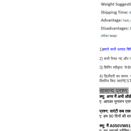
1)
हमारे सभी उत्पाद शिप
2) सभी पैनल नए और फर्म
3) शिपिंग स्वीकृत: फे
4) डिलीवरी का समय: जै
वितरित किए जाएंगे
ES
सामान्य प्रश्न:
क्यू:
अगर मैं अभी ऑर
ए: आपका भुगतान प्राप
प्रश्न: वारंटी कब तक
ए: हम 90 दिनों की वार
क्यू:
मैं A050VW01 V
ए: हम आपको ट्रैकिंग 