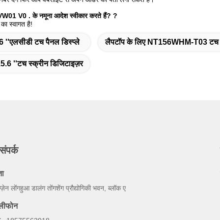
01 V0 . के नमूना आदेश स्वीकार करते हैं?
?
का स्वागत है!
6 ''एलसीडी टच पैनल डिस्प्ले
लैपटॉप के लिए NT156WHM-T03 टच स्
5.6 ''टच स्क्रीन डिजिटाइज़र
संपर्क
ता
न्ज़ेन लोंगहुआ डालंग तोंगशेंग प्रौद्योगिकी भवन, ब्लॉक ए
ेलीफोन