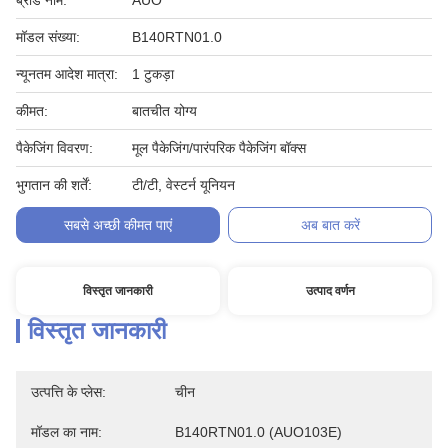
ब्रांड नाम:
AUO
मॉडल संख्या:
B140RTN01.0
न्यूनतम आदेश मात्रा:
1 टुकड़ा
कीमत:
बातचीत योग्य
पैकेजिंग विवरण:
मूल पैकेजिंग/पारंपरिक पैकेजिंग बॉक्स
भुगतान की शर्तें:
टी/टी, वेस्टर्न यूनियन
सबसे अच्छी कीमत पाएं
अब बात करें
विस्तृत जानकारी
उत्पाद वर्णन
विस्तृत जानकारी
उत्पत्ति के प्लेस:
चीन
मॉडल का नाम:
B140RTN01.0 (AUO103E)