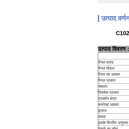
उत्पाद वर्ण
C102E
उत्पाद विवरण 
पैनल ब्रांड
पैनल मॉडल
पैनल का आकार
पैनल प्रकार
संकल्प
पिक्सेल प्रारूप
प्रदर्शन क्षेत्र
रूपरेखा आकार
इलाज
चमक
इसके विपरीत अनुपात
देखने का कोण