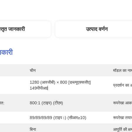
स्तृत जानकारी
उत्पाद वर्णन
नकारी
चीन
मॉडल का ना
1280 (आरजीबी) × 800 [डब्ल्यूएक्सजीए] 
प्रदर्शन का
149पीपीआई
ात:
800:1 (टाइप) (टीएम)
रूपरेखा आक
:
89/89/89/89 (टाइप।) (सीआर≥10)
रूपरेखा तया
बिना
आपूर्ति की क्ष