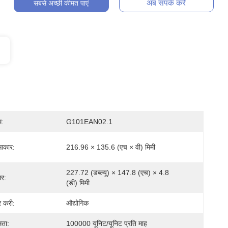
अब संपर्क करें
सबसे अच्छी कीमत पाएं
म:
G101EAN02.1
 आकार:
216.96 × 135.6 (एच × वी) मिमी
227.72 (डब्ल्यू) × 147.8 (एच) × 4.8 
ार:
(डी) मिमी
र करी:
औद्योगिक
मता:
100000 यूनिट/यूनिट प्रति माह