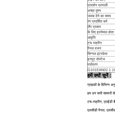
प्रदर्शन प्रणाली
अच्छा दृश्य
जवाब देने का समय
रंग प्रदर्शित करें
लैंप प्रकार
के लिए इस्तेमाल होता 
आवृत्ति
टच स्क्रीन
पैनल वजन
सिग्नल इंटरफ़ेस
इनपुट वोल्टेज
पर्यावरण
G101EAN02.1 10.1 इ
हमें क्यों चुनें :
ग्राहकों के विभिन्न अन
हम उन सभी सामानों से 
टच-स्क्रीन, एलईडी
एलसीडी पैनल, एलसीडी 