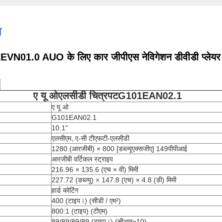
न
VN01.0 AUO के लिए कार जीपीएस नेविगेशन डीवीडी प्लेयर के
:
ए यू ओ
एलसीडी चित्रपट
G101EAN02.1
ए यू ओ
G101EAN02.1
10.1"
एलसीएम, ए-सी टीएफटी-एलसीडी
1280 (आरजीबी) × 800 [डब्ल्यूएक्सजीए] 149पीपीआई
आरजीबी वर्टिकल स्ट्राइप
216.96 × 135.6 (एच × वी) मिमी
227.72 (डब्ल्यू) × 147.8 (एच) × 4.8 (डी) मिमी
हार्ड कोटिंग
400 (टाइप।) (सीडी / एम²)
800:1 (टाइप) (टीएम)
89/89/89/89 (टाइप।) (सीआर≥10)