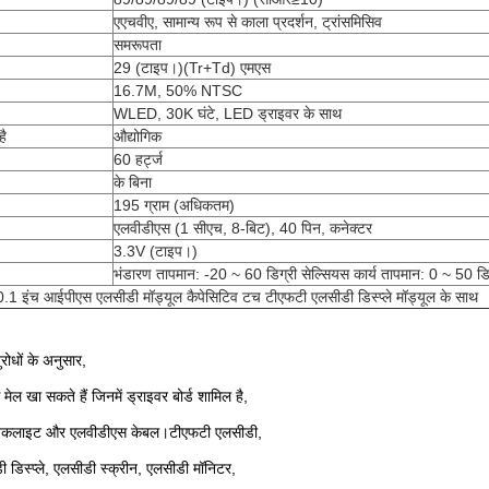
एएचवीए, सामान्य रूप से काला प्रदर्शन, ट्रांसमिसिव
समरूपता
29 (टाइप।)(Tr+Td) एमएस
16.7M, 50% NTSC
WLED, 30K घंटे, LED ड्राइवर के साथ
है
औद्योगिक
60 हर्ट्ज
के बिना
195 ग्राम (अधिकतम)
एलवीडीएस (1 सीएच, 8-बिट), 40 पिन, कनेक्टर
3.3V (टाइप।)
भंडारण तापमान: -20 ~ 60 डिग्री सेल्सियस कार्य तापमान: 0 ~ 50 डि
ंच आईपीएस एलसीडी मॉड्यूल कैपेसिटिव टच टीएफटी एलसीडी डिस्प्ले मॉड्यूल के साथ
ुरोधों के अनुसार,
मेल खा सकते हैं जिनमें ड्राइवर बोर्ड शामिल है,
 बैकलाइट और एलवीडीएस केबल।टीएफटी एलसीडी,
डिस्प्ले, एलसीडी स्क्रीन, एलसीडी मॉनिटर,